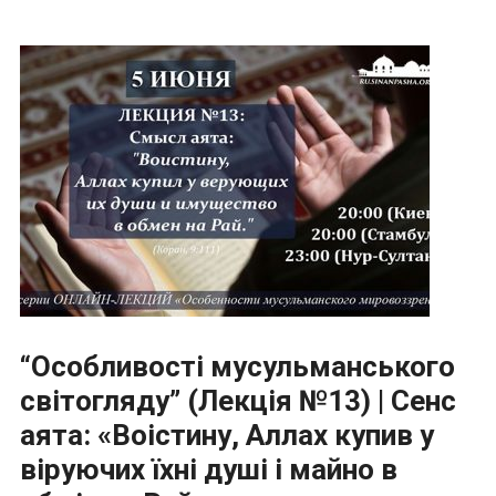
“Особливості мусульманського
світогляду” (Лекція №13) | Сенс
аята: «Воістину, Аллах купив у
віруючих їхні душі і майно в