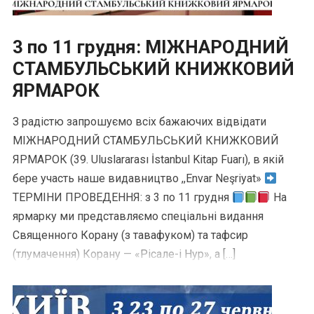
3 по 11 грудня: МІЖНАРОДНИЙ
СТАМБУЛЬСЬКИЙ КНИЖКОВИЙ
ЯРМАРОК
З радістю запрошуємо всіх бажаючих відвідати
МІЖНАРОДНИЙ СТАМБУЛЬСЬКИЙ КНИЖКОВИЙ
ЯРМАРОК (39. Uluslararası İstanbul Kitap Fuarı), в якій
бере участь наше видавництво ,,Envar Neşriyat»
ТЕРМІНИ ПРОВЕДЕННЯ: з 3 по 11 грудня
На
ярмарку ми представляємо спеціальні видання
Священного Корану (з тавафуком) та тафсир
(тлумачення) Корану — «Рісале-і Нур», а […]