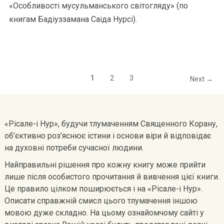
«Особливості мусульманського світогляду» (по
книгам Бадіуззамана Саіда Нурсі).
1
2
3
Next →
«Рісале-і Нур», будучи тлумаченням Священного Корану,
об’єктивно роз’яснює істини і основи віри й відповідає
на духовні потреби сучасної людини.
Найправильні рішення про кожну книгу може прийти
лише після особистого прочитання й вивчення цієї книги.
Це правило цілком поширюється і на «Рісале-і Нур».
Описати справжній смисл цього тлумачення іншою
мовою дуже складно. На цьому ознайомчому сайті у