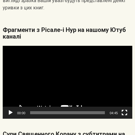
вигляді зразка Вашій увазі будуть представлені деякі
уривки з цих книг.
Фрагменти з Рісале-і Нур на нашому Ютуб
каналі
Видеоплеер
00:00
04:45
Cури Священного Корану з субтитрами на