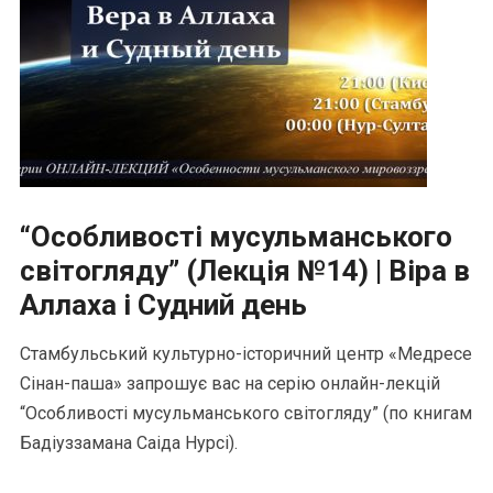
“Особливості мусульманського
світогляду” (Лекція №14) | Віра в
Аллаха і Судний день
Стамбульський культурно-історичний центр «Медресе
Сінан-паша» запрошує вас на серію онлайн-лекцій
“Особливості мусульманського світогляду” (по книгам
Бадіуззамана Саіда Нурсі).