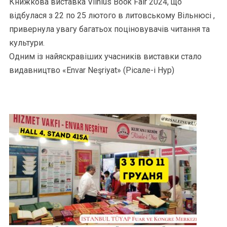
Книжкова виставка Vilnius Book Fair 2024, що
відбулася з 22 по 25 лютого в литовському Вільнюсі ,
привернула увагу багатьох поціновувачів читання та
культури.
Одним із найяскравіших учасників виставки стало
видавництво «Envar Neşriyat» (Рісале-і Нур)