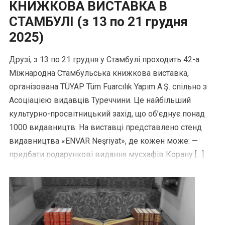
КНИЖКОВА ВИСТАВКА В
СТАМБУЛІ (з 13 по 21 грудня
2025)
Друзі, з 13 по 21 грудня у Стамбулі проходить 42-а
Міжнародна Стамбульська книжкова виставка,
організована TÜYAP Tüm Fuarcılık Yapım A.Ş. спільно з
Асоціацією видавців Туреччини. Це найбільший
культурно-просвітницький захід, що об’єднує понад
1000 видавництв. На виставці представлено стенд
видавництва «ENVAR Neşriyat», де кожен може: —
придбати подарункові видання мусхафів Корану […]