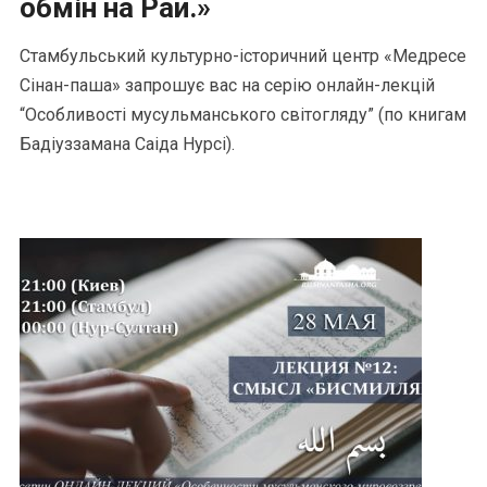
обмін на Рай.»
Стамбульський культурно-історичний центр «Медресе
Сінан-паша» запрошує вас на серію онлайн-лекцій
“Особливості мусульманського світогляду” (по книгам
Бадіуззамана Саіда Нурсі).