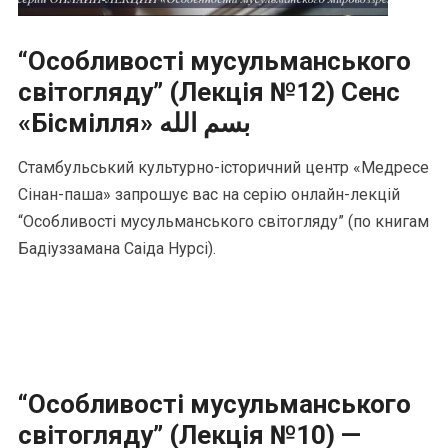
“Особливості мусульманського
світогляду” (Лекція №12) Сенс
«Бісмілля» بسم الله
Стамбульський культурно-історичний центр «Медресе
Сінан-паша» запрошує вас на серію онлайн-лекцій
“Особливості мусульманського світогляду” (по книгам
Бадіуззамана Саіда Нурсі).
“Особливості мусульманського
світогляду” (Лекція №10) —