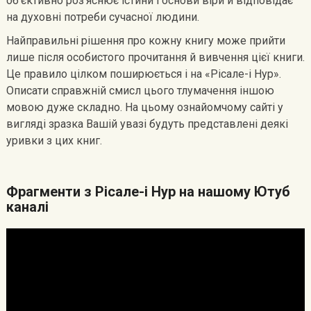
об’єктивно роз’яснює істини і основи віри й відповідає
на духовні потреби сучасної людини.
Найправильні рішення про кожну книгу може прийти
лише після особистого прочитання й вивчення цієї книги.
Це правило цілком поширюється і на «Рісале-і Нур».
Описати справжній смисл цього тлумачення іншою
мовою дуже складно. На цьому ознайомчому сайті у
вигляді зразка Вашій увазі будуть представлені деякі
уривки з цих книг.
Фрагменти з Рісале-і Нур на нашому Ютуб
каналі
Видеоплеер