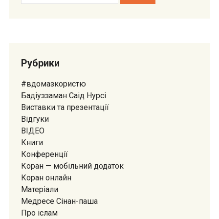
Рубрики
#вдомазкористю
Бадіуззаман Саід Нурсі
Виставки та презентації
Відгуки
ВІДЕО
Книги
Конференції
Коран — мобiльний додаток
Коран онлайн
Матеріали
Медресе Сiнан-паша
Про іслам