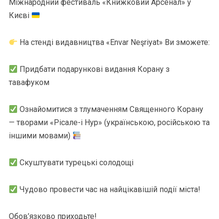
Міжнародний фестиваль «Книжковий Арсенал» у
Києві
На стенді видавництва «Envar Neşriyat» Ви зможете:
Придбати подарункові видання Корану з
тавафуком
Ознайомитися з тлумаченням Священного Корану
— творами «Рісале-і Нур» (українською, російською та
іншими мовами)
Скуштувати турецькі солодощі
Чудово провести час на найцікавішій події міста!
Обов’язково приходьте!