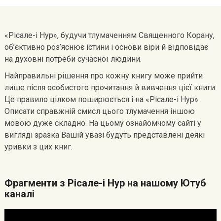
«Рісале-і Нур», будучи тлумаченням Священного Корану,
об’єктивно роз’яснює істини і основи віри й відповідає
на духовні потреби сучасної людини.
Найправильні рішення про кожну книгу може прийти
лише після особистого прочитання й вивчення цієї книги.
Це правило цілком поширюється і на «Рісале-і Нур».
Описати справжній смисл цього тлумачення іншою
мовою дуже складно. На цьому ознайомчому сайті у
вигляді зразка Вашій увазі будуть представлені деякі
уривки з цих книг.
Фрагменти з Рісале-і Нур на нашому Ютуб
каналі
Видеоплеер