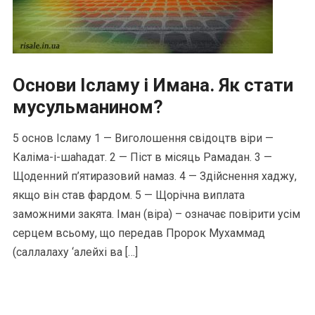
Основи Ісламу і Имана. Як стати
мусульманином?
5 основ Ісламу 1 — Виголошення свідоцтв віри —
Каліма-і-шаhадат. 2 — Піст в місяць Рамадан. 3 —
Щоденний п’ятиразовий намаз. 4 — Здійснення хаджу,
якщо він став фардом. 5 — Щорічна виплата
заможними закята. Іман (віра) – означає повірити усім
серцем всьому, що передав Пророк Мухаммад
(саллалаху ‘алейхі ва […]