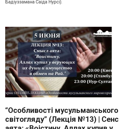
Бадіуззамана Саіда Нурсі).
“Особливості мусульманського
світогляду” (Лекція №13) | Сенс
аята: «Воістину, Аллах купив у