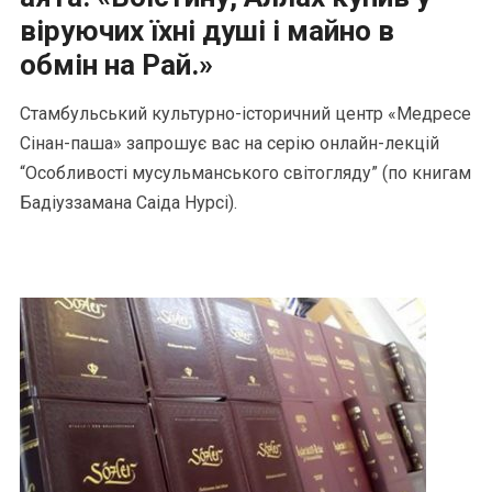
віруючих їхні душі і майно в
обмін на Рай.»
Стамбульський культурно-історичний центр «Медресе
Сінан-паша» запрошує вас на серію онлайн-лекцій
“Особливості мусульманського світогляду” (по книгам
Бадіуззамана Саіда Нурсі).