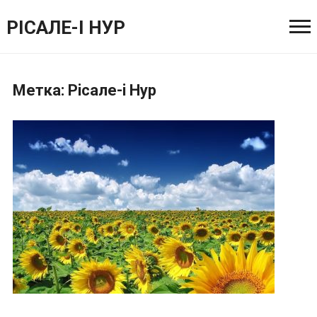
РІСАЛЕ-І НУР
Метка:
Рiсале-i Нур