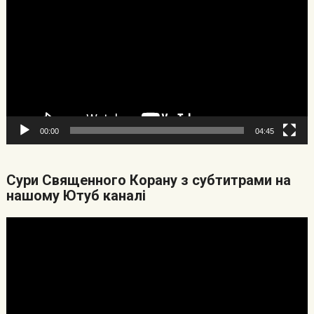
00:00
04:45
Cури Священного Корану з субтитрами на
нашому Ютуб каналі
Видеоплеер