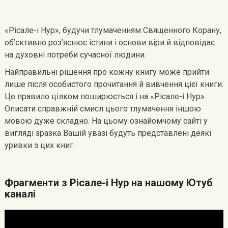
«Рісале-і Нур», будучи тлумаченням Священного Корану,
об’єктивно роз’яснює істини і основи віри й відповідає
на духовні потреби сучасної людини.
Найправильні рішення про кожну книгу може прийти
лише після особистого прочитання й вивчення цієї книги.
Це правило цілком поширюється і на «Рісале-і Нур».
Описати справжній смисл цього тлумачення іншою
мовою дуже складно. На цьому ознайомчому сайті у
вигляді зразка Вашій увазі будуть представлені деякі
уривки з цих книг.
Фрагменти з Рісале-і Нур на нашому Ютуб
каналі
Видеоплеер