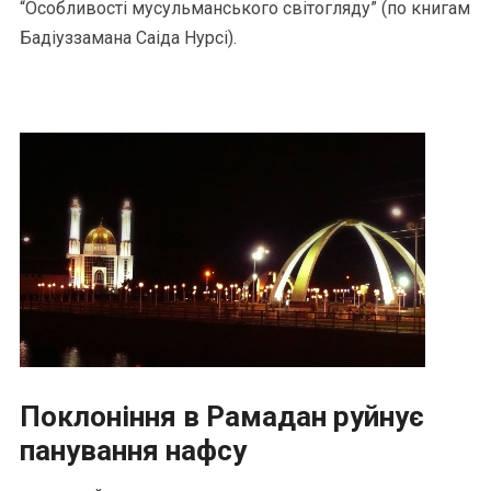
“Особливості мусульманського світогляду” (по книгам
Бадіуззамана Саіда Нурсі).
Поклоніння в Рамадан руйнує
панування нафсу