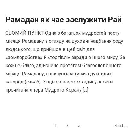
Рамадан як час заслужити Рай
СЬОМИЙ ПУНКТ Одна з багатьох мудростей посту
місяця Рамадану з огляду на духовні надбання роду
людського, що прийшов в цей світ для
«землеробства» й «торгівлі» заради вічного миру. За
кожне благо, здійснене протягом благословенного
місяця Рамадану, записується тисяча духовних
нагород (саваб). Згідно з текстом хадису, кожна
прочитана літера Мудрого Корану […]
1
2
3
Next →