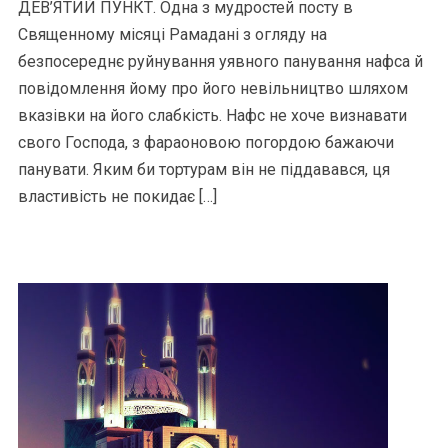
ДЕВ’ЯТИЙ ПУНКТ. Одна з мудростей посту в
Священному місяці Рамадані з огляду на
безпосереднє руйнування уявного панування нафса й
повідомлення йому про його невільництво шляхом
вказівки на його слабкість. Нафс не хоче визнавати
свого Господа, з фараоновою погордою бажаючи
панувати. Яким би тортурам він не піддавався, ця
властивість не покидає […]