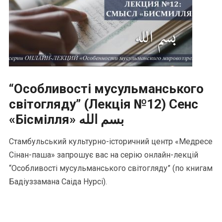
“Особливості мусульманського
світогляду” (Лекція №12) Сенс
«Бісмілля» بسم الله
Стамбульський культурно-історичний центр «Медресе
Сінан-паша» запрошує вас на серію онлайн-лекцій
“Особливості мусульманського світогляду” (по книгам
Бадіуззамана Саіда Нурсі).