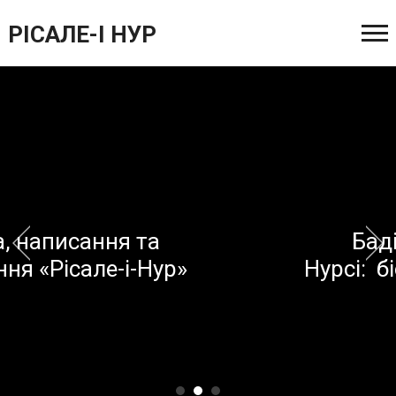
РІСАЛЕ-І НУР
Бадіуззаман Саїд
Нурсі: біографічний нарис