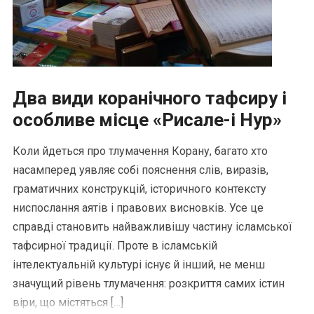
Два види коранічного тафсиру і
особливе місце «Рисале-і Нур»
Коли йдеться про тлумачення Корану, багато хто
насамперед уявляє собі пояснення слів, виразів,
граматичних конструкцій, історичного контексту
ниспослання аятів і правових висновків. Усе це
справді становить найважливішу частину ісламської
тафсирної традиції. Проте в ісламській
інтелектуальній культурі існує й інший, не менш
значущий рівень тлумачення: розкриття самих істин
віри, що містяться […]