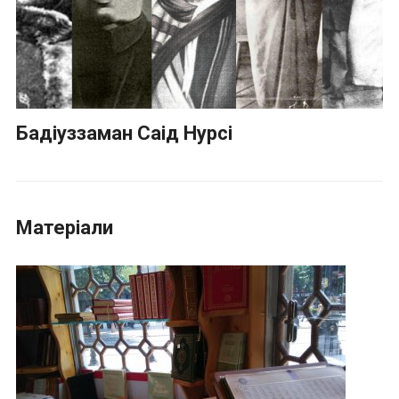
Бадіуззаман Саід Нурсі
Матеріали