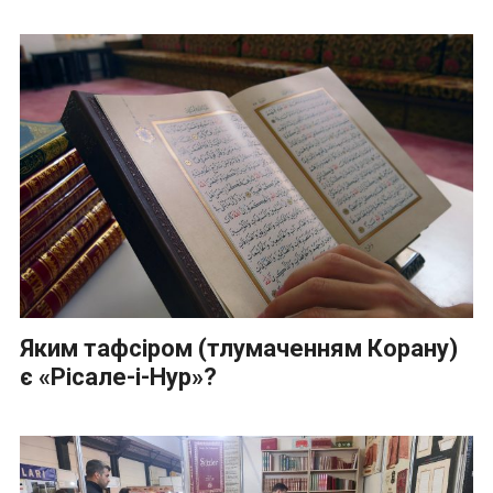
Яким тафсіром (тлумаченням Корану)
є «Рісале-і-Нур»?