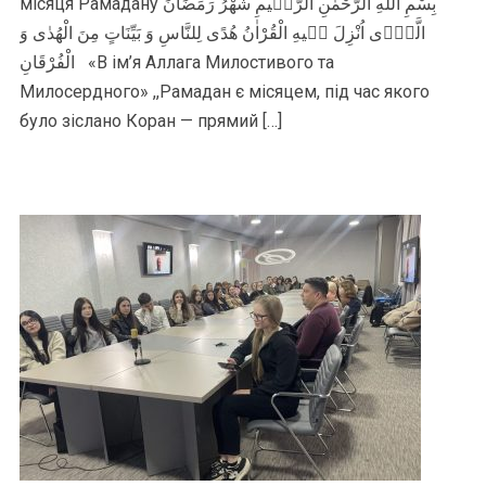
місяця Рамадану بِسْمِ اللّٰهِ الرَّحْمٰنِ الرَّحٖيمِ شَهْرُ رَمَضَانَ
الَّذٖٓى اُنْزِلَ فٖيهِ الْقُرْاٰنُ هُدًى لِلنَّاسِ وَ بَيِّنَاتٍ مِنَ الْهُدٰى وَ
الْفُرْقَانِ «В ім’я Аллага Милостивого та
Милосердного» ,,Рамадан є мiсяцем, пiд час якого
було зiслано Коран — прямий […]