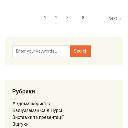
1
2
3
…
8
Next →
Рубрики
#вдомазкористю
Бадіуззаман Саід Нурсі
Виставки та презентації
Відгуки