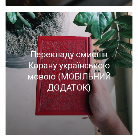
Перекладу смислів
Корану українською
мовою (МОБІЛЬНИЙ
ДОДАТОК)