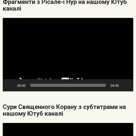
Фрагменти з Рісале-і Нур на нашому Ютуб
каналі
Видеоплеер
00:00
04:45
Cури Священного Корану з субтитрами на
нашому Ютуб каналі
Видеоплеер