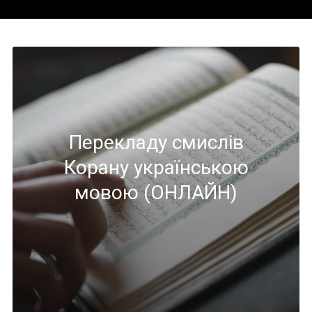
Перекладу смислів
Корану українською
мовою (ОНЛАЙН)