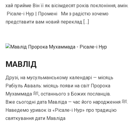
хай прийме Він її як вісімдесят років поклоніння, амін.
Рісале-і Нур | Промені Ми з радістю хочемо
представити вам новий переклад […]
МАВЛIД
Друзі, на мусульманському календарі — місяць
Рабіуль Авваль: місяць появи на світ Пророка
Мухаммада ﷺ, останнього з Божих посланців.
Вже сьогодні дата Мавліда — час його народження ﷺ.
Наведемо уривок із «Рісале-і Нур» про традицію
святкування дати Мавліда