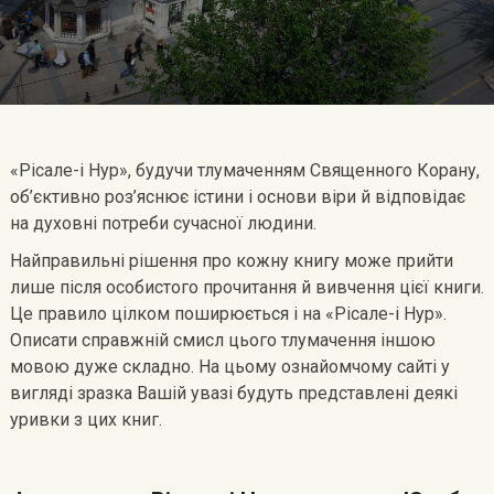
«Рісале-і Нур», будучи тлумаченням Священного Корану,
об’єктивно роз’яснює істини і основи віри й відповідає
на духовні потреби сучасної людини.
Найправильні рішення про кожну книгу може прийти
лише після особистого прочитання й вивчення цієї книги.
Це правило цілком поширюється і на «Рісале-і Нур».
Описати справжній смисл цього тлумачення іншою
мовою дуже складно. На цьому ознайомчому сайті у
вигляді зразка Вашій увазі будуть представлені деякі
уривки з цих книг.