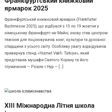
Франкфуртський книжковий
ярмарок 2025
Франкфуртський книжковий ярмарок (Frankfurter
Buchmesse 2025), що відбувся з 15 по 19 жовтня у
німецькому Франкфурті-на-Майні, знову став центром
тяжіння для поціновувачів книг, культури та духовної
спадщини з усього світу. Особливу увагу відвідувачів
привернув стенд «Hizmet Vakfı. Türkiye», який
представив мушафи Святого Корану та його
тлумачення — Рісале-і Нур — […]
XIII Міжнародна Літня школа