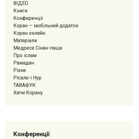
ВІДЕО
Книги
Конференції
Коран — мобiльний додаток
Коран онлайн
Матеріали
Медресе Сiнан-паша
Про іслам
Рамадан
Різне
Рісале-і Нур
ТАВАФУК
Хатм Корану
Конференції