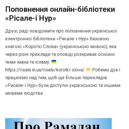
Поповнення онлайн-бібліотеки
«Рісале-і Нур»
Друзі, раді повідомити про поповнення української
електронної бібліотеки «Рисале-і Нур» базовою
книгою «Короткі Слова» (українською мовою), яка
через різні приклади та оповіді розкриває основні
теми імана та ісламу.
https://risale.in.ua/risale/korotki-slova/
Робимо дуа і
працюємо над тим, щоб ще більше перекладів
«Рисале-і Нур» були доступні українською та іншими
мовами людства.