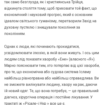
так само безглузда, як і християнська Трійця,
відкинута століття тому; щоб приховати той факт, що
економічний і науковий прогрес, який є основним
ідеалом світського гуманізму, перетворили Захід на
духовну пустелю і знищували покоління за
поколінням.
Однак є люди, які починають прокидатися,
усвідомлювати ілюзію, в якій вони живуть. І ось цим
людям слід показати хворобу «Ене» (власного «Я»).
Марно пояснювати тим, хто потерпає від цієї хвороби,
про те, що економічна або судова система Ісламу
найбільш рівноправна або найбільш справедлива. Ви
не зможете вилікувати людину, хвору на рак, даючи
їй новий одяг. Те, що вона потребує, — це правильний
діагноз, хірургічна операція і постійне лікування. У
трактаті ж «Рісале-і Нур » все це є.