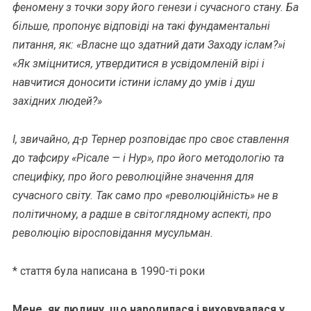
феномену з точки зору його генези і сучасного стану. Ба
більше, пропонує відповіді на такі фундаментальні
питання, як: «Власне що здатний дати Заходу іслам?»і
«Як зміцнитися, утвердитися в усвідомленій вірі і
навчитися доносити істини ісламу до умів і душ
західних людей?»
І, звичайно, д-р Тернер розповідає про своє ставлення
до тафсиру «Рісале — і Нур», про його методологію та
специфіку, про його революційне значення для
сучасного світу. Так само про «революційність» не в
політичному, а радше в світоглядному аспекті, про
революцію віросповідання мусульман.
* стаття була написана в 1990-ті роки
Мене, як людину, що народилася і виховувалася у