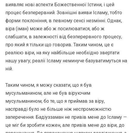
виявляє нові аспекти Божественної Істини, і цей
процес безперервний. Зовнішні вияви Ісламу, тобто
форми поклоніння, в певному сенсі незмінні. Однак,
віра (іман) може або ж посилюватися, або ж
слабшати, в залежності від безперервного процесу,
про який я тільки що говорив. Таким чином, це є
реалією віри, на яку найбільше необхідно звертати
нашу увагу; реалії Ісламу неминуче базуватимуться на
ній.
Таким чином, я можу сказати, що я був
мусульманином, але не був віруючим
мусульманином, бо те, що я приймав за віру,
насправді було не більше ніж неспроможністю
заперечення. Бадіуззаман не привів мене до Ісламу —
це міг би зробити кожен, але привів мене до віри, до