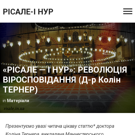
РІСАЛЕ-І НУР
«РІСАЛЕ — І НУР»: РЕВОЛЮЦІЯ
ВІРОСПОВІДАННЯ (Д-р Колін
ТЕРНЕР)
in
Матеріали
Презентуємо увазі читача
цікаву статтю
* доктора
Коліна Тернера, викладача Манчестерського