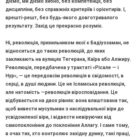
діємо, ми діємо хибно, без компетенції, без
дисципліни, без справжніх критеріїв і орієнтирів. І,
врешті-решт, без будь-якого довготривалого
результату. Захід це прекрасно розуміє.
Ні, революція, прихильником якої є Бадіуззаман, не
відноситься до таких революцій, до яких
закликають на вулицях Тегерана, Каїра або Алжиру.
Революція, передбачена у трактаті «Рісале — і
Нур», — це передовсім революція в свідомості, в
серці, в душі людини. Це не Ісламська революція,
але натомість —революція віросповідання. Це
відбувається на двох рівнях: вона влаштована так,
щоб вивести мусульман з наслідувальної віри до
усвідомленої віри, і відвести невіруючих від
самопоклоніння до поклоніння Аллагу. І саме тому,
в очах тих, хто контролює західну думку, такі праці,