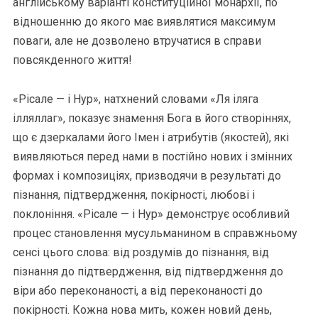
англійському варіанті конституційної монархії, по
відношенню до якого має виявлятися максимум
поваги, але не дозволено втручатися в справи
повсякденного життя!
«Рісале — і Нур», натхнений словами «Ля іляга
ілляллаг», показує знамення Бога в його створіннях,
що є дзеркалами його Імен і атрибутів (якостей), які
виявляються перед нами в постійно нових і змінних
формах і композиціях, призводячи в результаті до
пізнання, підтвердження, покірності, любові і
поклоніння. «Рісале — і Нур» демонструє особливий
процес становлення мусульманином в справжньому
сенсі цього слова: від роздумів до пізнання, від
пізнання до підтвердження, від підтвердження до
віри або переконаності, а від переконаності до
покірності. Кожна нова мить, кожен новий день,