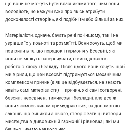
що вони не можуть бути власниками того, чим вони
володіють, не кажучи вже про якісь атрибути
досконалості створінь, які подібні їм або більші за них.
Матеріалісти, одначе, бачать речі по-іншому, так і не
узрівши їх у повноті та розмаїтті. Вони хочуть, щоб ми
повірили в те, що порядок і гармонія у Всесвіті, які
вони не можуть заперечувати, є випадковістю,
роботою хаосу і безладу. Після цього вони хочуть, щоб
ми вірили, що цей всесвіт підтримується механічним
комплексом причин (а як це відбувається, не знають
навіть самі матеріалісти) — причин, які самі сотворені,
безсилі, неосвічені, тимчасові і безладні, але все ж
вони якимось чином примудряються, за допомогою
законів, що виникли з нічого, створювати ці витвори
мистецтва в дивовижній гармонії і рівновазі, які ми
бачимо і чуємо навколо нас.