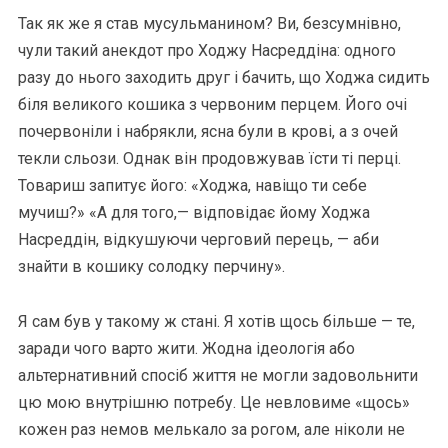
Так як же я став мусульманином? Ви, безсумнівно,
чули такий анекдот про Ходжу Насреддіна: одного
разу до нього заходить друг і бачить, що Ходжа сидить
біля великого кошика з червоним перцем. Його очі
почервоніли і набрякли, ясна були в крові, а з очей
текли сльози. Однак він продовжував їсти ті перці.
Товариш запитує його: «Ходжа, навіщо ти себе
мучиш?» «А для того,— відповідає йому Ходжа
Насреддін, відкушуючи черговий перець, — аби
знайти в кошику солодку перчину».
Я сам був у такому ж стані. Я хотів щось більше — те,
заради чого варто жити. Жодна ідеологія або
альтернативний спосіб життя не могли задовольнити
цю мою внутрішню потребу. Це невловиме «щось»
кожен раз немов мелькало за рогом, але ніколи не