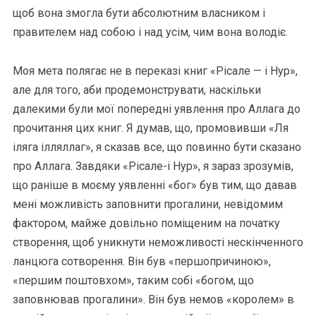
щоб вона змогла бути абсолютним власником і
правителем над собою і над усім, чим вона володіє.
Моя мета полягає не в переказі книг «Рісале — і Нур»,
але для того, аби продемонструвати, наскільки
далекими були мої попередні уявлення про Аллага до
прочитання цих книг. Я думав, що, промовивши «Ля
іляга ілляллаг», я сказав все, що повинно бути сказано
про Аллага. Завдяки «Рісале-і Нур», я зараз зрозумів,
що раніше в моєму уявленні «бог» був тим, що давав
мені можливість заповнити прогалини, невідомим
фактором, майже довільно поміщеним на початку
створення, щоб уникнути неможливості нескінченного
ланцюга сотворення. Він був «першопричиною»,
«першим поштовхом», таким собі «богом, що
заповнював прогалини». Він був немов «королем» в