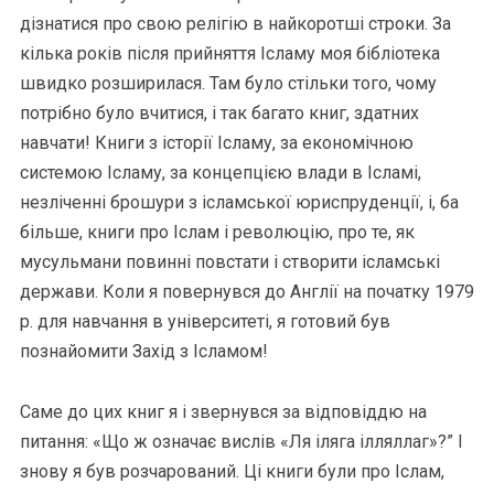
дізнатися про свою релігію в найкоротші строки. За
кілька років після прийняття Ісламу моя бібліотека
швидко розширилася. Там було стільки того, чому
потрібно було вчитися, і так багато книг, здатних
навчати! Книги з історії Ісламу, за економічною
системою Ісламу, за концепцією влади в Ісламі,
незліченні брошури з ісламської юриспруденції, і, ба
більше, книги про Іслам і революцію, про те, як
мусульмани повинні повстати і створити ісламські
держави. Коли я повернувся до Англії на початку 1979
р. для навчання в університеті, я готовий був
познайомити Захід з Ісламом!
Саме до цих книг я і звернувся за відповіддю на
питання: «Що ж означає вислів «Ля іляга ілляллаг»?” І
знову я був розчарований. Ці книги були про Іслам,