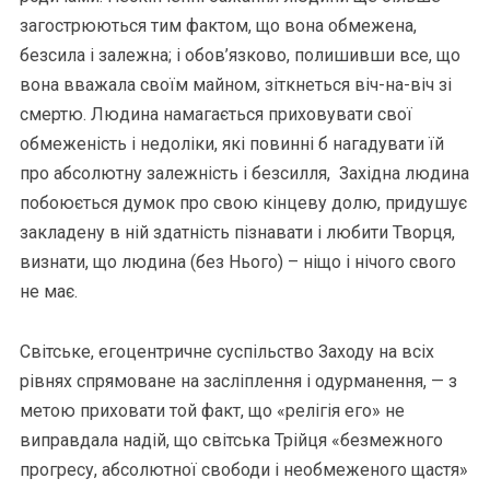
загострюються тим фактом, що вона обмежена,
безсила і залежна; і обов’язково, полишивши все, що
вона вважала своїм майном, зіткнеться віч-на-віч зі
смертю. Людина намагається приховувати свої
обмеженість і недоліки, які повинні б нагадувати їй
про абсолютну залежність і безсилля, Західна людина
побоюється думок про свою кінцеву долю, придушує
закладену в ній здатність пізнавати і любити Творця,
визнати, що людина (без Нього) – ніщо і нічого свого
не має.
Світське, егоцентричне суспільство Заходу на всіх
рівнях спрямоване на засліплення і одурманення, — з
метою приховати той факт, що «релігія его» не
виправдала надій, що світська Трійця «безмежного
прогресу, абсолютної свободи і необмеженого щастя»