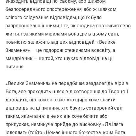
знаходить відповіді по-своєму, або шляхом
безпосереднього спостереження, або ж шляхом
сліпого слідування відповідям, що їх було
запропоновано іншими. І те, як людина проживає своє
життя, і за якими мірилами вона діє в цьому світі,
повністю залежить від цих відповідей. «Велике
Знамення» — це подорож стежинами всесвіту, а
мандрівник — це той, хто шукає відповіді на ці
питання.
«Велике Знамення» не передбачає заздалегідь віри в
Бога, але проходить шлях від сотворення до Творця. І
доводить, що кожен з нас, хто щиро хоче знайти
відповідь на ці питання, хто бачить сотворений світ
таким, яким він є, а не як він хоче бачити або
припускає, неминуче прийде до висновку «Ля іляга
ілляллаг» (тобто «Немає іншого божества, крім Бога