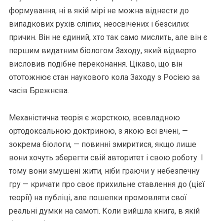
формування, ні в якій мірі не можна віднести до
випадкових рухів сліпих, неосвічених і безсилих
причин. Він не єдиний, хто так само мислить, але він є
першим видатним біологом Заходу, який відверто
висловив подібне переконання. Цікаво, що він
ототожнює стан наукового кола Заходу з Росією за
часів Брежнєва.
Механістична теорія є жорсткою, всевладною
ортодоксальною доктриною, з якою всі вчені, —
зокрема біологи, — повинні змиритися, якщо лише
вони хочуть зберегти свій авторитет і свою роботу. І
тому вони змушені жити, ніби граючи у небезпечну
гру — кричати про своє прихильне ставлення до (цієї
теорії) на публіці, але пошепки промовляти свої
реальні думки на самоті. Коли вийшла книга, в якій