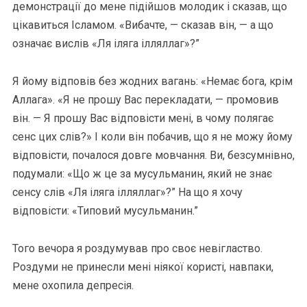
демонстрації до мене підійшов молодик і сказав, що
цікавиться Ісламом. «Вибачте, — сказав він, — а що
означає вислів «Ля іляга ілляллаг»?”
Я йому відповів без жодних вагань: «Немає бога, крім
Аллага». «Я не прошу Вас перекладати, — промовив
він. — Я прошу Вас відповісти мені, в чому полягає
сенс цих слів?» І коли він побачив, що я не можу йому
відповісти, почалося довге мовчання. Ви, безсумнівно,
подумали: «Що ж це за мусульманин, який не знає
сенсу слів «Ля іляга ілляллаг»?” На що я хочу
відповісти: «Типовий мусульманин.”
Того вечора я роздумував про своє невігластво.
Роздуми не принесли мені ніякої користі, навпаки,
мене охопила депресія.