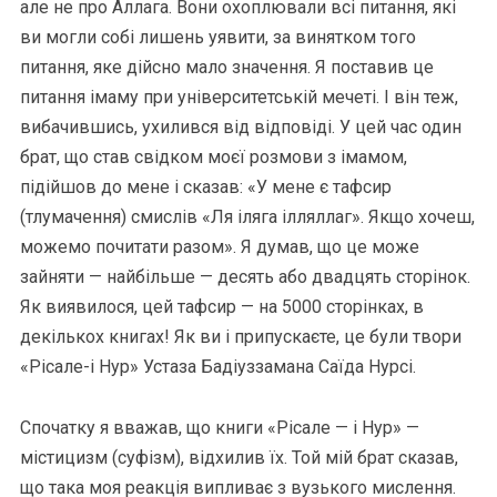
але не про Аллага. Вони охоплювали всі питання, які
ви могли собі лишень уявити, за винятком того
питання, яке дійсно мало значення. Я поставив це
питання імаму при університетській мечеті. І він теж,
вибачившись, ухилився від відповіді. У цей час один
брат, що став свідком моєї розмови з імамом,
підійшов до мене і сказав: «У мене є тафсир
(тлумачення) смислів «Ля іляга ілляллаг». Якщо хочеш,
можемо почитати разом». Я думав, що це може
зайняти — найбільше — десять або двадцять сторінок.
Як виявилося, цей тафсир — на 5000 сторінках, в
декількох книгах! Як ви і припускаєте, це були твори
«Рісале-і Нур» Устаза Бадіуззамана Саїда Нурсі.
Спочатку я вважав, що книги «Рісале — і Нур» —
містицизм (суфізм), відхилив їх. Той мій брат сказав,
що така моя реакція випливає з вузького мислення.