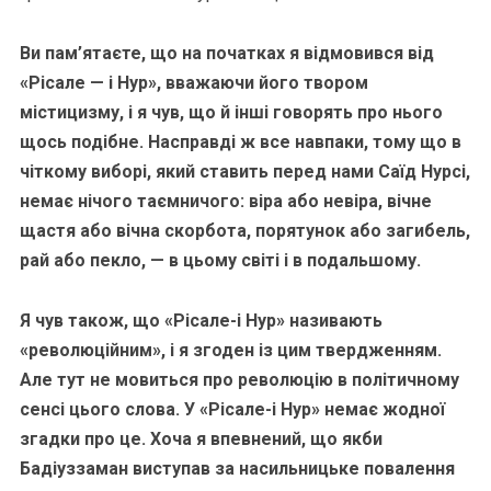
Ви пам’ятаєте, що на початках я відмовився від
«Рісале — і Нур», вважаючи його твором
містицизму, і я чув, що й інші говорять про нього
щось подібне. Насправді ж все навпаки, тому що в
чіткому виборі, який ставить перед нами Саїд Нурсі,
немає нічого таємничого: віра або невіра, вічне
щастя або вічна скорбота, порятунок або загибель,
рай або пекло, — в цьому світі і в подальшому.
Я чув також, що «Рісале-і Нур» називають
«революційним», і я згоден із цим твердженням.
Але тут не мовиться про революцію в політичному
сенсі цього слова. У «Рісале-і Нур» немає жодної
згадки про це. Хоча я впевнений, що якби
Бадіуззаман виступав за насильницьке повалення