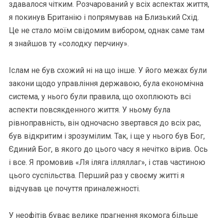
здавалося чітким. Розчарований у всіх аспектах життя,
я покинув Британію і попрямував на Близький Схід.
Це не стало моїм свідомим вибором, однак саме там
я знайшов ту «солодку перчину».
Іслам не був схожий ні на що інше. У його межах були
закони щодо управління державою, була економічна
система, у нього були правила, що охоплюють всі
аспекти повсякденного життя. У ньому була
рівноправність, він одночасно звертався до всіх рас,
був відкритим і зрозумілим. Так, і ще у нього був Бог,
Єдиний Бог, в якого до цього часу я нечітко вірив. Ось
і все. Я промовив «Ля іляга ілляллаг», і став частиною
цього суспільства. Перший раз у своєму житті я
відчував це почуття приналежності.
У неофітів буває велике прагнення якомога більше