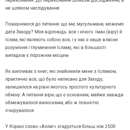
переконання. До переконання шляхом дослідження, а
не шляхом наслідування.
Повернімося до питання: що ми, мусульмани, можемо
дати Заходу? Моя відповідь: все і нічого. Іман (віру) й
Іслам, які являють собою все; і у нас є наше власне
розуміння і тлумачення Ісламу, які в більшості
випадків є порожнім місцем.
Як випливає з книг, які знайомили мене з Ісламом,
практично все, що було написано для Заходу,
залишилося на рівні якогось простого культурного
обміну. А питання віри, що є основним, майже завжди
обмежувалося виносками, або ж повністю
ігнорувалося.
У Корані слово «Аллаг» згадується більш ніж 2500