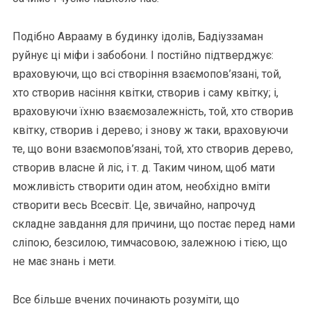
Подібно Аврааму в будинку ідолів, Бадіуззаман
руйнує ці міфи і забобони. І постійно підтверджує:
враховуючи, що всі створіння взаємопов’язані, той,
хто створив насіння квітки, створив і саму квітку; і,
враховуючи їхню взаємозалежність, той, хто створив
квітку, створив і дерево; і знову ж таки, враховуючи
те, що вони взаємопов’язані, той, хто створив дерево,
створив власне й ліс, і т. д. Таким чином, щоб мати
можливість створити один атом, необхідно вміти
створити весь Всесвіт. Це, звичайно, напрочуд
складне завдання для причини, що постає перед нами
сліпою, безсилою, тимчасовою, залежною і тією, що
не має знань і мети.
Все більше вчених починають розуміти, що