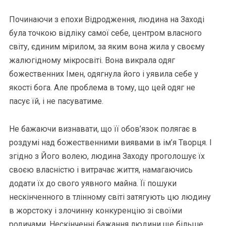
Починаючи з епохи Відродження, людина на Заході
була точкою відліку самої себе, центром власного
світу, єдиним мірилом, за яким вона жила у своєму
жалюгідному мікросвіті. Вона викрала одяг
божественних Імен, одягнула його і уявила себе у
якості бога. Але проблема в тому, що цей одяг не
пасує їй, і не пасуватиме.
Не бажаючи визнавати, що її обов’язок полягає в
роздумі над божественними виявами в ім’я Творця. І
згідно з Його волею, людина Заходу проголошує їх
своєю власністю і витрачає життя, намагаючись
додати їх до свого уявного майна. Її пошуки
нескінченного в тлінному світі затягують цю людину
в жорстоку і злочинну конкуренцію зі своїми
родичами. Нескінченні бажання людини ще більше