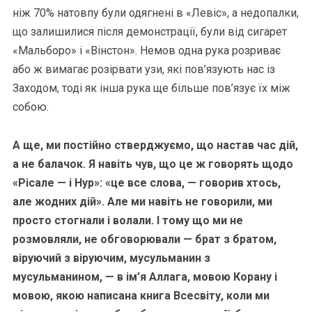
ніж 70% натовпу були одягнені в «Левіс», а недопалки,
що залишилися після демонстрації, були від сигарет
«Мальборо» і «Вінстон». Немов одна рука розриває
або ж вимагає розірвати узи, які пов’язують нас із
Заходом, тоді як інша рука ще більше пов’язує їх між
собою.
А ще, ми постійно стверджуємо, що настав час дій,
а не балачок. Я навіть чув, що це ж говорять щодо
«Рісале — і Нур»: «це все слова, — говорив хтось,
але жодних дій». Але ми навіть не говорили, ми
просто стогнали і волали. І тому що ми не
розмовляли, не обговорювали — брат з братом,
віруючий з віруючим, мусульманин з
мусульманином, — в ім’я Аллага, мовою Корану і
мовою, якою написана книга Всесвіту, коли ми