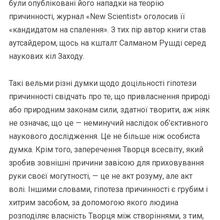
були опубліковані його нападки на теорію
причинності, журнал «New Scientist» оголосив її
«кандидатом на спалення». З тих пір автор книги став
аутсайдером, щось на кшталт Салманом Рушді серед
наукових кіл Заходу.
Такі вельми різні думки щодо доцільності гіпотези
причинності свідчать про те, що привласнення природі
або природним законам сили, здатної творити, аж ніяк
не означає, що це — неминучий наслідок об’єктивного
наукового дослідження. Це не більше ніж особиста
думка. Крім того, заперечення Творця всесвіту, який
зробив зовнішні причини завісою для приховування
руки своєї могутності, — це не акт розуму, але акт
волі. Іншими словами, гіпотеза причинності є грубим і
хитрим засобом, за допомогою якого людина
розподіляє власність Творця між створіннями, з тим,