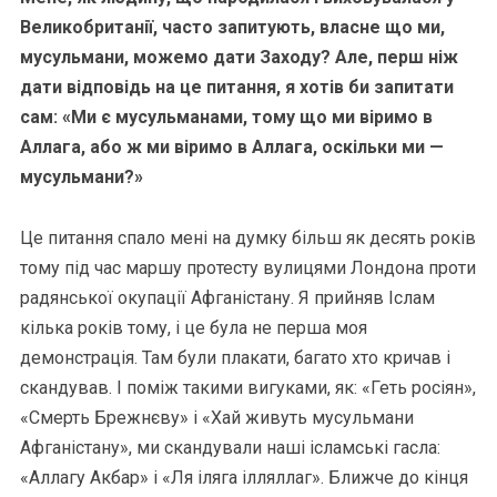
Великобританії, часто запитують, власне що ми,
мусульмани, можемо дати Заходу? Але, перш ніж
дати відповідь на це питання, я хотів би запитати
сам: «Ми є мусульманами, тому що ми віримо в
Аллага, або ж ми віримо в Аллага, оскільки ми —
мусульмани?»
Це питання спало мені на думку більш як десять років
тому під час маршу протесту вулицями Лондона проти
радянської окупації Афганістану. Я прийняв Іслам
кілька років тому, і це була не перша моя
демонстрація. Там були плакати, багато хто кричав і
скандував. І поміж такими вигуками, як: «Геть росіян»,
«Смерть Брежнєву» і «Хай живуть мусульмани
Афганістану», ми скандували наші ісламські гасла:
«Аллагу Акбар» і «Ля іляга ілляллаг». Ближче до кінця