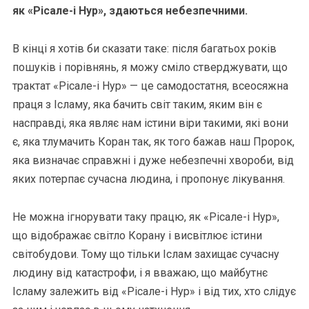
як «Рісале-і Нур», здаються небезпечними.
В кінці я хотів би сказати таке: після багатьох років
пошуків і порівнянь, я можу сміло стверджувати, що
трактат «Рісале-і Нур» — це самодостатня, всеосяжна
праця з Ісламу, яка бачить світ таким, яким він є
насправді, яка являє нам істини віри такими, які вони
є, яка тлумачить Коран так, як того бажав наш Пророк,
яка визначає справжні і дуже небезпечні хвороби, від
яких потерпає сучасна людина, і пропонує лікування.
Не можна ігнорувати таку працю, як «Рісале-і Нур»,
що відображає світло Корану і висвітлює істини
світобудови. Тому що тільки Іслам захищає сучасну
людину від катастрофи, і я вважаю, що майбутнє
Ісламу залежить від «Рісале-і Нур» і від тих, хто слідує