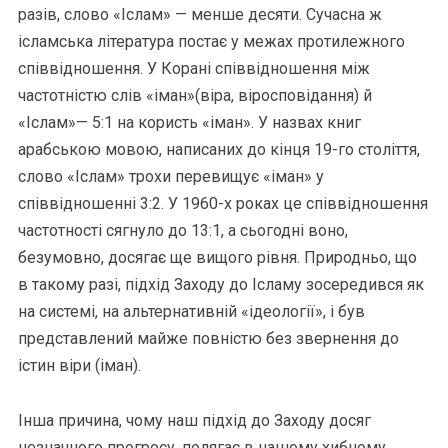
разів, слово «Іслам» — менше десяти. Сучасна ж
ісламська література постає у межах протилежного
співвідношення. У Корані співвідношення між
частотністю слів «іман»(віра, віросповідання) й
«Іслам»— 5:1 на користь «іман». У назвах книг
арабською мовою, написаних до кінця 19-го століття,
слово «Іслам» трохи перевищує «іман» у
співвідношенні 3:2. У 1960-х роках це співвідношення
частотності сягнуло до 13:1, а сьогодні воно,
безумовно, досягає ще вищого рівня. Природньо, що
в такому разі, підхід Заходу до Ісламу зосередився як
на системі, на альтернативній «ідеології», і був
представлений майже повністю без звернення до
істин віри (іман).
Інша причина, чому наш підхід до Заходу досяг
незначного прогресу, полягає в нашому хибному