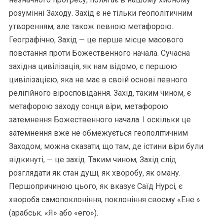
розумінні Заходу. Захід є не тільки геополітичним
утворенням, але також певною метафорою.
Географічно, Захід — це перше місце масового
повстання проти Божественного начала. Сучасна
західна цивілізація, як нам відомо, є першою
цивілізацією, яка не має в своїй основі певного
релігійного віросповідання. Захід, таким чином, є
метафорою заходу сонця віри, метафорою
затемнення Божественного начала. І оскільки це
затемнення вже не обмежується геополітичним
Заходом, можна сказати, що там, де істини віри були
відкинуті, — це захід. Таким чином, Захід слід
розглядати як стан душі, як хворобу, як оману.
Першопричиною цього, як вказує Саїд Нурсі, є
хвороба самопоклоніння, поклоніння своєму «Ене »
(арабськ. «Я» або «его»).