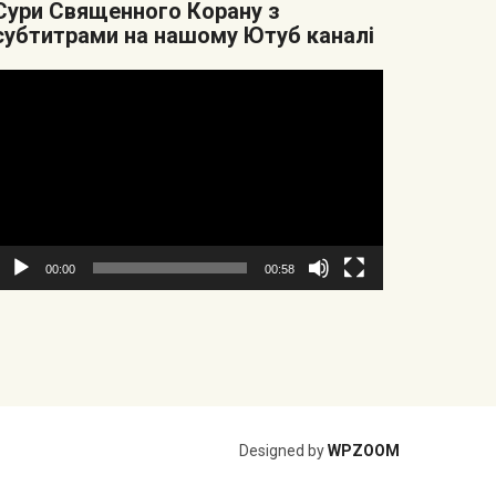
Cури Священного Корану з
субтитрами на нашому Ютуб каналі
Видеоплеер
00:00
00:58
Designed by
WPZOOM