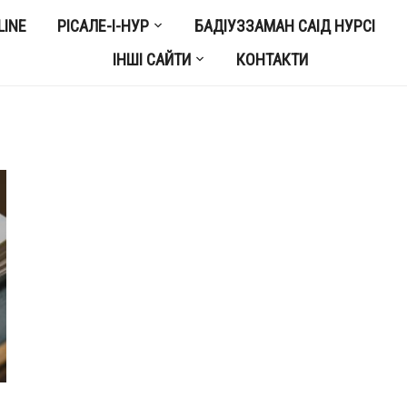
LINE
РІСАЛЕ-І-НУР
БАДІУЗЗАМАН САІД НУРСІ
ІНШІ САЙТИ
КОНТАКТИ