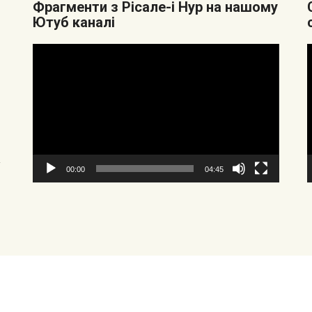
Фрагменти з Рісале-і Нур на нашому
Ютуб каналі
Видеоплеер
у
00:00
04:45