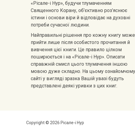
«Рісале-і Нур», будучи тлумаченням
Священного Корану, об’єктивно роз’яснює
істини і основи віри й відповідає на духовні
потреби сучасної людини.
Найправильні рішення про кожну книгу може
прийти лише після особистого прочитання й
вивчення цієї книги. Це правило цілком
поширюється і на «Рісале-і Нур». Описати
справжній смисл цього тлумачення іншою
мовою дуже складно. На цьому ознайомчом
сайті у вигляді зразка Вашій увазі будуть
представлені деякі уривки з цих книг.
Copyright © 2026 Рісале-і Нур