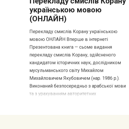
Перекладу смислів Корану
українською мовою
(ОНЛАЙН)
Перекладу смислів Корану українською
мовою ОНЛАЙН Вперше в інтернеті
Презентована книга — cьоме видання
перекладу смислів Корану, здійсненого
кандидатом історичних наук, дослідником
мусульманського світу Михайлом
Михайловичем Якубовичем (нар. 1986 р.).
Виконаний безпосередньо з арабської мови
та з урахуванням авторитетних
мусульманських коментарів (тафсірів),
переклад дає можливість українському
читачеві осягнути глибокі смисли […]