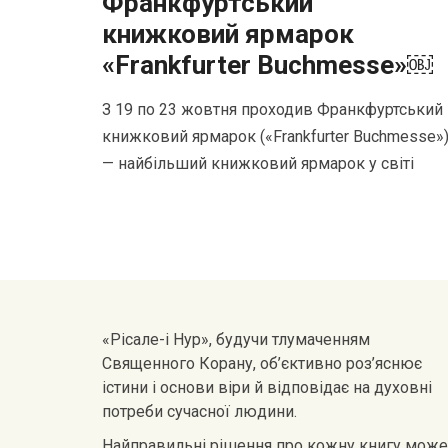
Франкфуртський
книжковий ярмарок
«Frankfurter Buchmesse»￼
З 19 по 23 жовтня проходив Франкфуртський
книжковий ярмарок («Frankfurter Buchmesse»
— найбільший книжковий ярмарок у світі
«Рісале-і Нур», будучи тлумаченням
Священного Корану, об’єктивно роз’яснює
істини і основи віри й відповідає на духовні
потреби сучасної людини.
Найправильні рішення про кожну книгу може