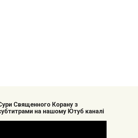
Cури Священного Корану з
субтитрами на нашому Ютуб каналі
Видеоплеер