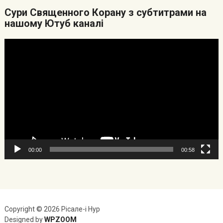
Cури Священного Корану з субтитрами на
нашому Ютуб каналі
Видеоплеер
00:00
00:58
Copyright © 2026 Рісале-і Нур
Designed by
WPZOOM