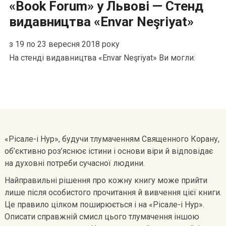
«Book Forum» у Львовi — Стенд
видавництва «Envar Neşriyat»
з 19 по 23 вересня 2018 року
На стенді видавництва «Envar Neşriyat» Ви могли:
«Рісале-і Нур», будучи тлумаченням Священного Корану,
об’єктивно роз’яснює істини і основи віри й відповідає
на духовні потреби сучасної людини.
Найправильні рішення про кожну книгу може прийти
лише після особистого прочитання й вивчення цієї книги.
Це правило цілком поширюється і на «Рісале-і Нур».
Описати справжній смисл цього тлумачення іншою