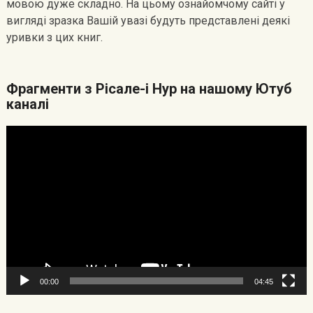
мовою дуже складно. На цьому ознайомчому сайті у
вигляді зразка Вашій увазі будуть представлені деякі
уривки з цих книг.
Фрагменти з Рісале-і Нур на нашому Ютуб
каналі
Видеоплеер
00:00
04:45