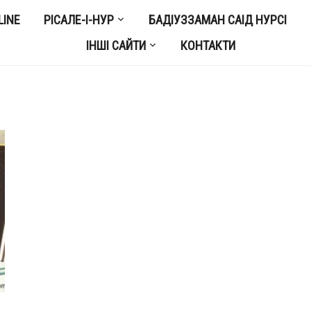
LINE
РІСАЛЕ-І-НУР
БАДІУЗЗАМАН САІД НУРСІ
ІНШІ САЙТИ
КОНТАКТИ