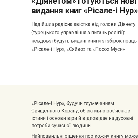
«Діянетом» готуються нові
видання книг «Рісале-і Нур»
Надійшла радісна звістка від голови Діянету
(турецького управління з питань релігії):
невдовзі будуть видані книги зі збірок праць
«Рісале-і Нур», «Сяйво» та «Посох Муси»
«Рісале-і Нур», будучи тлумаченням
Священного Корану, об’єктивно роз’яснює
істини і основи віри й відповідає на духовні
потреби сучасної людини.
Найправильні рішення про кожну книгу може