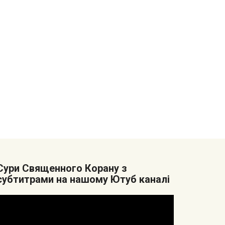
Cури Священного Корану з
субтитрами на нашому Ютуб каналі
Видеоплеер