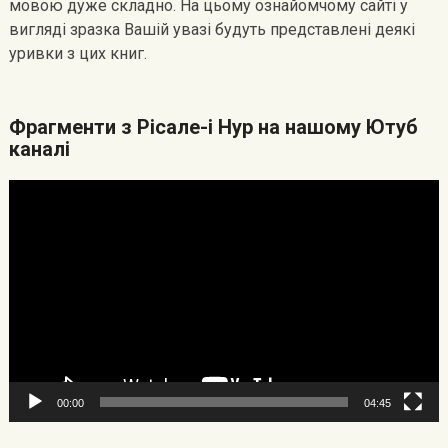
мовою дуже складно. На цьому ознайомчому сайті у
вигляді зразка Вашій увазі будуть представлені деякі
уривки з цих книг.
Фрагменти з Рісале-і Нур на нашому Ютуб
каналі
Видеоплеер
00:00
04:45