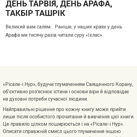
ДЕНЬ ТАРВІЯ, ДЕНЬ АРАФА,
ТАКБІР ТАШРІК
Великий вам салям… Раніше, у наших краях у день
Арафа ми тисячу разів читали суру «Іхлас».
«Рісале-і Нур», будучи тлумаченням Священного Корану,
об’єктивно роз’яснює істини і основи віри й відповідає
на духовні потреби сучасної людини.
Найправильні рішення про кожну книгу може прийти
лише після особистого прочитання й вивчення цієї книги.
Це правило цілком поширюється і на «Рісале-і Нур».
Описати справжній смисл цього тлумачення іншою