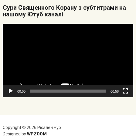
Cури Священного Корану з субтитрами на
нашому Ютуб каналі
Видеоплеер
00:00
00:58
Copyright © 2026 Рісале-і Нур
Designed by
WPZOOM