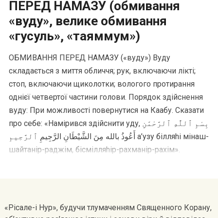
ПЕРЕД НАМАЗУ (обмивання
«вуду», велике обмивання
«гусуль», «таяммум»)
ОБМИВАННЯ ПЕРЕД НАМАЗУ («вуду») Вуду
складається з миття обличчя; рук, включаючи лiктi;
стоп, включаючи щиколотки; вологого протирання
однiєї четвертої частини голови. Порядок здiйснення
вуду: При можливостi повернутися на Каабу. Сказати
про себе: «Намiрився здiйснити уду, بِسْمِ ٱللَّٰهِ ٱلرَّحْمَٰنِ
ٱلرَّحِيمِ‎ أَعُوذُ بالله مِنَ الشَّيْطَانِ الرَّجِيمِ а’узу бiлляhi мiнаш-
шайтанiр-раджiм, бiсмiлляhiр-рахманiр-рахiм».
[«Вдаюся до […]
«Рісале-і Нур», будучи тлумаченням Священного Корану,