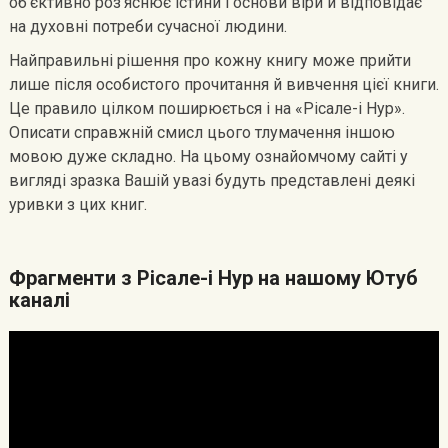
об’єктивно роз’яснює істини і основи віри й відповідає
на духовні потреби сучасної людини.
Найправильні рішення про кожну книгу може прийти
лише після особистого прочитання й вивчення цієї книги.
Це правило цілком поширюється і на «Рісале-і Нур».
Описати справжній смисл цього тлумачення іншою
мовою дуже складно. На цьому ознайомчому сайті у
вигляді зразка Вашій увазі будуть представлені деякі
уривки з цих книг.
Фрагменти з Рісале-і Нур на нашому Ютуб
каналі
Видеоплеер