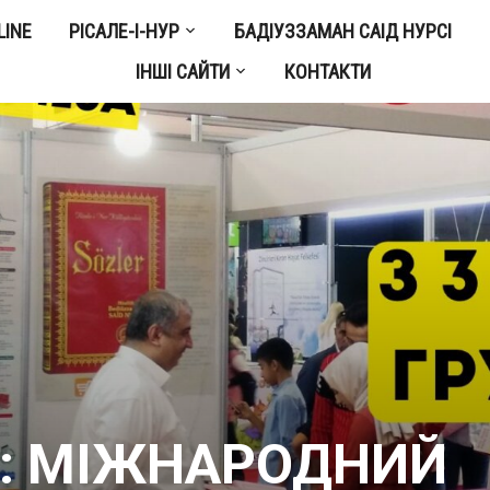
LINE
РІСАЛЕ-І-НУР
БАДІУЗЗАМАН САІД НУРСІ
ІНШІ САЙТИ
КОНТАКТИ
ня: МІЖНАРОДНИЙ