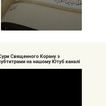
Cури Священного Корану з
субтитрами на нашому Ютуб каналі
Видеоплеер