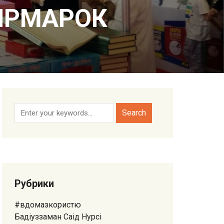
ЯРМАРОК
Рубрики
#вдомазкористю
Бадіуззаман Саід Нурсі