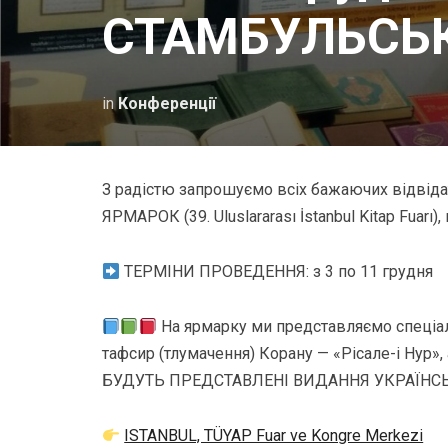
СТАМБУЛЬСЬ
in
Конференції
З радістю запрошуємо всіх бажаючих ві
ЯРМАРОК (39. Uluslararası İstanbul Kitap Fuarı)
ТЕРМІНИ ПРОВЕДЕННЯ: з 3 по 11 грудня
На ярмарку ми представляємо спеціал
тафсир (тлумачення) Корану — «Рісале-і Нур»
БУДУТЬ ПРЕДСТАВЛЕНІ ВИДАННЯ УКРАЇН
ISTANBUL, TÜYAP Fuar ve Kongre Merkezi