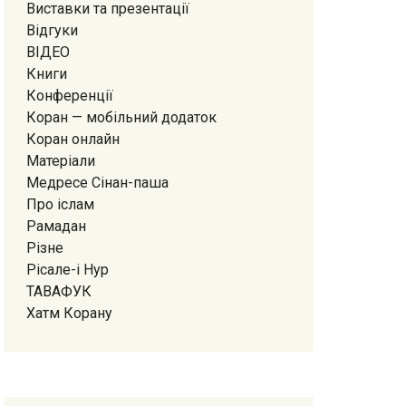
Виставки та презентації
Відгуки
ВІДЕО
Книги
Конференції
Коран — мобiльний додаток
Коран онлайн
Матеріали
Медресе Сiнан-паша
Про іслам
Рамадан
Різне
Рісале-і Нур
ТАВАФУК
Хатм Корану