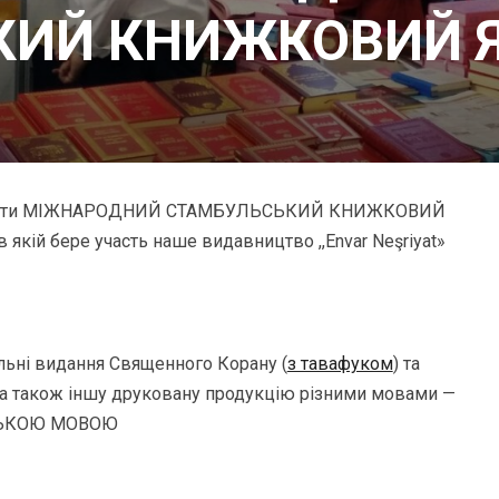
КИЙ КНИЖКОВИЙ 
двідати МІЖНАРОДНИЙ СТАМБУЛЬСЬКИЙ КНИЖКОВИЙ
, в якій бере участь наше видавництво ,,Envar Neşriyat»
ьні видання Священного Корану (
з тавафуком
) та
, а також іншу друковану продукцію різними мовами —
СЬКОЮ МОВОЮ