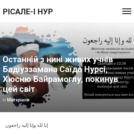
РІСАЛЕ-І НУР
Останній з нині живих учнів
Бадіуззамана Саїда Нурсі,
Хюсню Байрамоглу, покинув
цей світ
in
Матеріали
إنا لله وإنا إليه راجعون