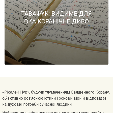
ТАВАФУК: ВИДИМЕ ДЛЯ
ОКА КОРАНІЧНЕ ДИВО
«Рісале-і Нур», будучи тлумаченням Священного Корану,
об’єктивно роз’яснює істини і основи віри й відповідає
на духовні потреби сучасної людини.
Найправильні рішення про кожну книгу може прийти