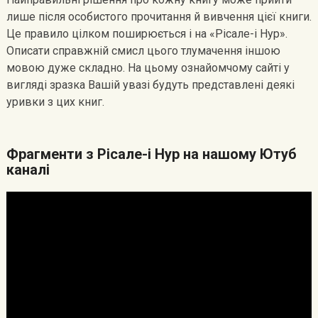
лише після особистого прочитання й вивчення цієї книги.
Це правило цілком поширюється і на «Рісале-і Нур».
Описати справжній смисл цього тлумачення іншою
мовою дуже складно. На цьому ознайомчому сайті у
вигляді зразка Вашій увазі будуть представлені деякі
уривки з цих книг.
Фрагменти з Рісале-і Нур на нашому Ютуб
каналі
Видеоплеер