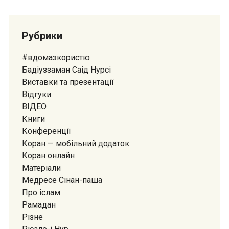
Рубрики
#вдомазкористю
Бадіуззаман Саід Нурсі
Виставки та презентації
Відгуки
ВІДЕО
Книги
Конференції
Коран — мобiльний додаток
Коран онлайн
Матеріали
Медресе Сiнан-паша
Про іслам
Рамадан
Різне