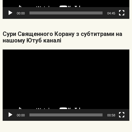
00:00
04:45
Cури Священного Корану з субтитрами на
нашому Ютуб каналі
Видеоплеер
00:00
00:58