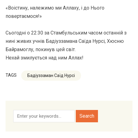
«Воістину, належимо ми Аллаху, і до Нього
повертаємося!»
⠀
Сьогодні о 22:30 за Стамбульським часом останній з
нині живих учнів Бадіуззамана Саїда Нурсі, Хюсню
Байрамоглу, покинув цей світ.
Нехай змилується над ним Аллах!
TAGS
Бадіуззаман Саїд Нурсі